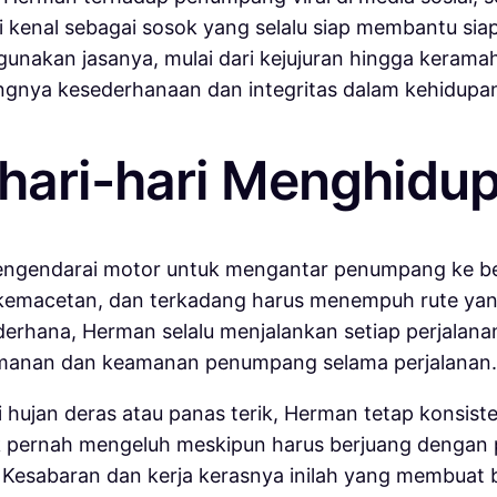
n di kenal sebagai sosok yang selalu siap membantu si
nakan jasanya, mulai dari kejujuran hingga keramaha
tingnya kesederhanaan dan integritas dalam kehidupan
ari-hari Menghidup
mengendarai motor untuk mengantar penumpang ke ber
api kemacetan, dan terkadang harus menempuh rute 
ederhana, Herman selalu menjalankan setiap perjal
yamanan dan keamanan penumpang selama perjalanan.
ti hujan deras atau panas terik, Herman tetap konsi
dak pernah mengeluh meskipun harus berjuang dengan
ma. Kesabaran dan kerja kerasnya inilah yang memb