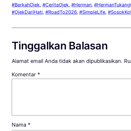
#BerkahOjek
, 
#CeritaOjek
, 
#Herman
, 
#HermanTukang
#OjekDariHati
, 
#RoadTo2026
, 
#SimpleLife
, 
#SosokKo
Tinggalkan Balasan
Alamat email Anda tidak akan dipublikasikan.
Ru
Komentar
*
Nama
*