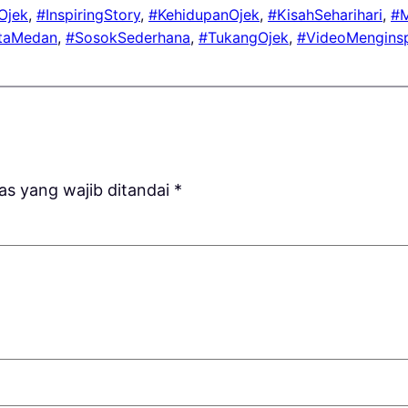
Ojek
, 
#InspiringStory
, 
#KehidupanOjek
, 
#KisahSeharihari
, 
#
taMedan
, 
#SosokSederhana
, 
#TukangOjek
, 
#VideoMenginsp
as yang wajib ditandai
*