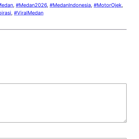
Medan
, 
#Medan2026
, 
#MedanIndonesia
, 
#MotorOjek
, 
irasi
, 
#ViralMedan