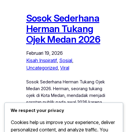
Sosok Sederhana
Herman Tukang
Ojek Medan 2026
Februari 19, 2026
Kisah Inspiratif
, 
Sosial
, 
Uncategorized
, 
Viral
Sosok Sederhana Herman Tukang Ojek
Medan 2026. Herman, seorang tukang
ojek di Kota Medan, mendadak menjadi
sorotan publik pada awal 2026 karena
kisah hidupnya yang sederhana namun
We respect your privacy
penuh inspirasi. Sehari-hari, Herman
Cookies help us improve your experience, deliver
mengantar penumpang dan menghidupi
personalized content, and analyze traffic. You
keluarganya dengan penghasilan yang