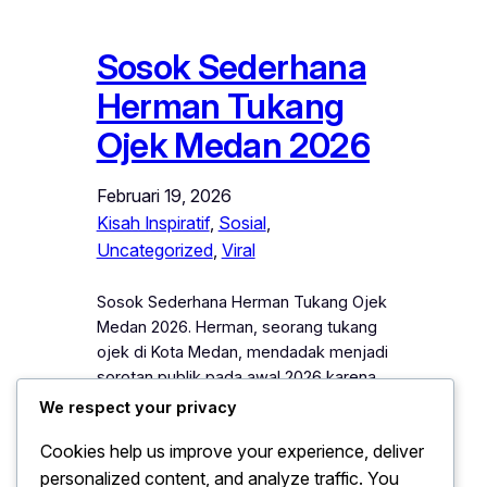
Sosok Sederhana
Herman Tukang
Ojek Medan 2026
Februari 19, 2026
Kisah Inspiratif
, 
Sosial
, 
Uncategorized
, 
Viral
Sosok Sederhana Herman Tukang Ojek
Medan 2026. Herman, seorang tukang
ojek di Kota Medan, mendadak menjadi
sorotan publik pada awal 2026 karena
kisah hidupnya yang sederhana namun
We respect your privacy
penuh inspirasi. Sehari-hari, Herman
Cookies help us improve your experience, deliver
mengantar penumpang dan menghidupi
personalized content, and analyze traffic. You
keluarganya dengan penghasilan yang