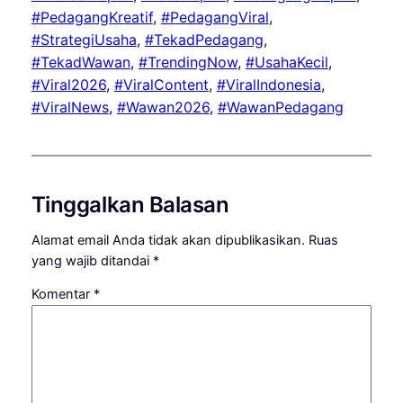
#PedagangKreatif
, 
#PedagangViral
, 
#StrategiUsaha
, 
#TekadPedagang
, 
#TekadWawan
, 
#TrendingNow
, 
#UsahaKecil
, 
#Viral2026
, 
#ViralContent
, 
#ViralIndonesia
, 
#ViralNews
, 
#Wawan2026
, 
#WawanPedagang
Tinggalkan Balasan
Alamat email Anda tidak akan dipublikasikan.
Ruas
yang wajib ditandai
*
Komentar
*