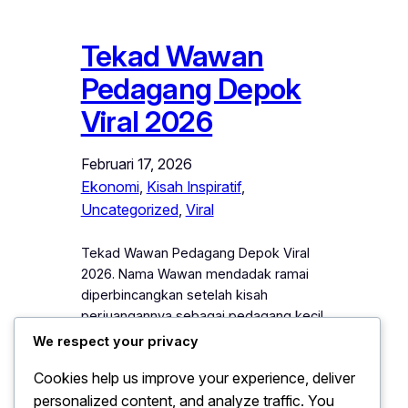
Tekad Wawan
Pedagang Depok
Viral 2026
Februari 17, 2026
Ekonomi
, 
Kisah Inspiratif
, 
Uncategorized
, 
Viral
Tekad Wawan Pedagang Depok Viral
2026. Nama Wawan mendadak ramai
diperbincangkan setelah kisah
perjuangannya sebagai pedagang kecil
di Depok viral pada 2026. Setiap hari, ia
We respect your privacy
mendorong gerobak dagangannya
Cookies help us improve your experience, deliver
sejak pagi, menyapa pelanggan
personalized content, and analyze traffic. You
dengan ramah, dan tetap tersenyum