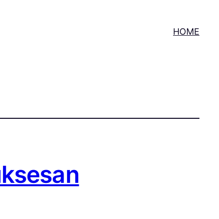
HOME
uksesan