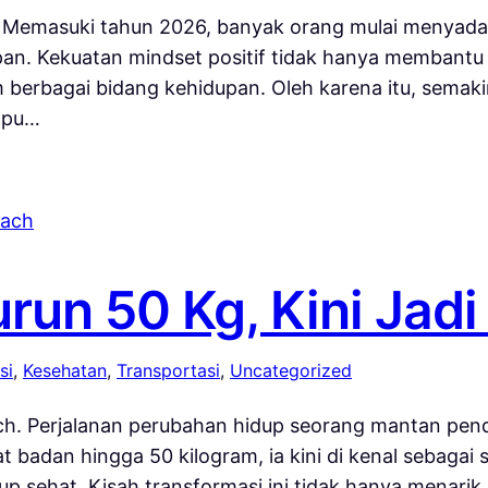
. Memasuki tahun 2026, banyak orang mulai menyadari
an. Kekuatan mindset positif tidak hanya membant
 berbagai bidang kehidupan. Oleh karena itu, semak
mpu…
run 50 Kg, Kini Jad
si
, 
Kesehatan
, 
Transportasi
, 
Uncategorized
ach. Perjalanan perubahan hidup seorang mantan pend
t badan hingga 50 kilogram, ia kini di kenal sebagai
p sehat. Kisah transformasi ini tidak hanya menarik 