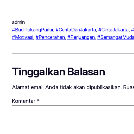
admin
#BudiTukangParkir
, 
#CeritaDariJakarta
, 
#CintaJakarta
, 
#
#Motivasi
, 
#Pencerahan
, 
#Perjuangan
, 
#SemangatMud
Tinggalkan Balasan
Alamat email Anda tidak akan dipublikasikan.
Ruas
Komentar
*