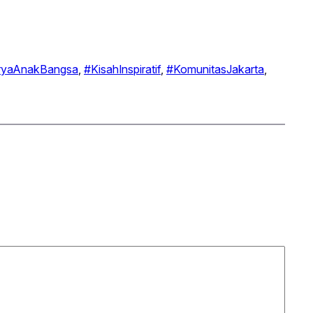
ryaAnakBangsa
, 
#KisahInspiratif
, 
#KomunitasJakarta
, 