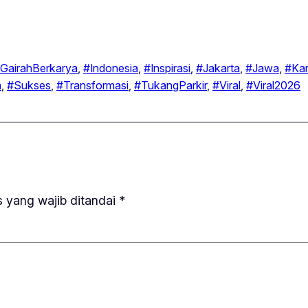
GairahBerkarya
, 
#Indonesia
, 
#Inspirasi
, 
#Jakarta
, 
#Jawa
, 
#Ka
a
, 
#Sukses
, 
#Transformasi
, 
#TukangParkir
, 
#Viral
, 
#Viral2026
 yang wajib ditandai
*