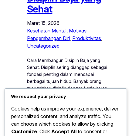
Sehat
Maret 15, 2026
Kesehatan Mental
, 
Motivasi
, 
Pengembangan Diri
, 
Produktivitas
, 
Uncategorized
Cara Membangun Disiplin Baja yang
Sehat. Disiplin sering dianggap sebagai
fondasi penting dalam mencapai
berbagai tujuan hidup. Banyak orang
mengaitkan disiplin dengan kerja keras,
ketekunan, serta kemampuan
We respect your privacy
mengendalikan diri dalam menghadapi
Cookies help us improve your experience, deliver
berbagai godaan. Oleh karena itu,
personalized content, and analyze traffic. You
membangun disiplin yang kuat menjadi
langkah penting bagi siapa pun yang
can choose which cookies to allow by clicking
ingin berkembang secara konsisten.
Customize
. Click
Accept All
to consent or