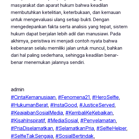
masyarakat dan aparat hukum bahwa keadilan
membutuhkan ketelitian, keterbukaan, dan kemauan
untuk mengevaluasi ulang setiap bukti. Dengan
mengedepankan fakta serta analisis yang tepat, sistem
hukum dapat berjalan lebih adil dan manusiawi. Pada
akhirnya, peristiwa ini menjadi contoh nyata bahwa
kebenaran selalu memiliki jalan untuk muncul, bahkan
dari hal paling sederhana, sehingga keadilan benar-
benar menemukan jalannya sendiri.
admin
#CintaKemanusiaan
, 
#Fenomena21
, 
#HeroSelfie
, 
#HukumanBerat
, 
#InstaGood
, 
#JusticeServed
, 
#KeajaibanSosialMedia
, 
#KembaliKeKebaikan
, 
#KisahInspiratif
, 
#MediaSosial
, 
#Penyelamatan
, 
#PriaDiselamatkan
, 
#SelamatkanPria
, 
#SelfieHelper
, 
#SelfieTakSengaja
, 
#SosialBertindak
, 