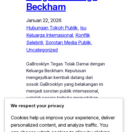
Beckham
Januari 22, 2026
Hubungan Tokoh Publik
, 
Isu
Keluarga Internasional
, 
Konflik
Selebriti
, 
Sorotan Media Publik
, 
Uncategorized
GaBrooklyn Tegas Tolak Damai dengan
Keluarga Beckham. Keputusan
mengejutkan kembali datang dari
sosok GaBrooklyn yang belakangan ini
menjadi sorotan publik internasional,
setelah secara terbuka menyatakan
sikap tegas untuk menolak upaya
We respect your privacy
damai dengan keluarga Beckham,
Cookies help us improve your experience, deliver
sebuah keputusan yang sontak memicu
personalized content, and analyze traffic. You
perbincangan hangat di berbagai
platform media dan memunculkan