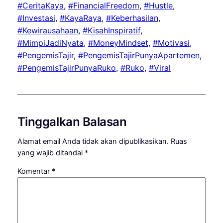
#CeritaKaya
, 
#FinancialFreedom
, 
#Hustle
, 
#Investasi
, 
#KayaRaya
, 
#Keberhasilan
, 
#Kewirausahaan
, 
#KisahInspiratif
, 
#MimpiJadiNyata
, 
#MoneyMindset
, 
#Motivasi
, 
#PengemisTajir
, 
#PengemisTajirPunyaApartemen
, 
#PengemisTajirPunyaRuko
, 
#Ruko
, 
#Viral
Tinggalkan Balasan
Alamat email Anda tidak akan dipublikasikan.
Ruas
yang wajib ditandai
*
Komentar
*