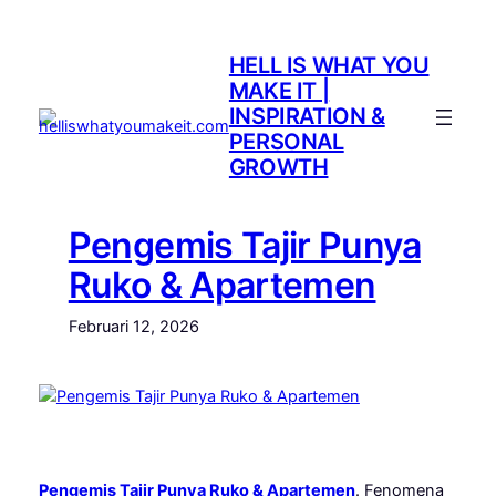
Lewati
ke
HELL IS WHAT YOU
konten
MAKE IT |
INSPIRATION &
PERSONAL
GROWTH
Pengemis Tajir Punya
Ruko & Apartemen
Februari 12, 2026
Pengemis Tajir Punya Ruko & Apartemen
. Fenomena