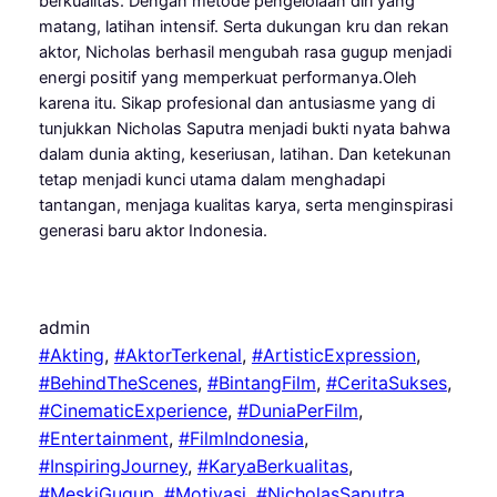
berkualitas. Dengan metode pengelolaan diri yang
matang, latihan intensif. Serta dukungan kru dan rekan
aktor, Nicholas berhasil mengubah rasa gugup menjadi
energi positif yang memperkuat performanya.Oleh
karena itu. Sikap profesional dan antusiasme yang di
tunjukkan Nicholas Saputra menjadi bukti nyata bahwa
dalam dunia akting, keseriusan, latihan. Dan ketekunan
tetap menjadi kunci utama dalam menghadapi
tantangan, menjaga kualitas karya, serta menginspirasi
generasi baru aktor Indonesia.
admin
#Akting
, 
#AktorTerkenal
, 
#ArtisticExpression
, 
#BehindTheScenes
, 
#BintangFilm
, 
#CeritaSukses
, 
#CinematicExperience
, 
#DuniaPerFilm
, 
#Entertainment
, 
#FilmIndonesia
, 
#InspiringJourney
, 
#KaryaBerkualitas
, 
#MeskiGugup
, 
#Motivasi
, 
#NicholasSaputra
, 