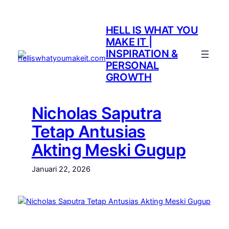
Lewati
ke
HELL IS WHAT YOU
konten
MAKE IT |
INSPIRATION &
PERSONAL
GROWTH
Nicholas Saputra
Tetap Antusias
Akting Meski Gugup
Januari 22, 2026