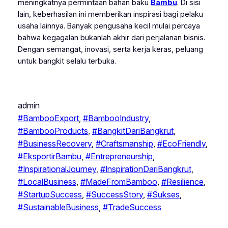
meningkatnya permintaan bahan baku
Bambu
. Di sisi
lain, keberhasilan ini memberikan inspirasi bagi pelaku
usaha lainnya. Banyak pengusaha kecil mulai percaya
bahwa kegagalan bukanlah akhir dari perjalanan bisnis.
Dengan semangat, inovasi, serta kerja keras, peluang
untuk bangkit selalu terbuka.
admin
#BambooExport
, 
#BambooIndustry
, 
#BambooProducts
, 
#BangkitDariBangkrut
, 
#BusinessRecovery
, 
#Craftsmanship
, 
#EcoFriendly
, 
#EksportirBambu
, 
#Entrepreneurship
, 
#InspirationalJourney
, 
#InspirationDariBangkrut
, 
#LocalBusiness
, 
#MadeFromBamboo
, 
#Resilience
, 
#StartupSuccess
, 
#SuccessStory
, 
#Sukses
, 
#SustainableBusiness
, 
#TradeSuccess