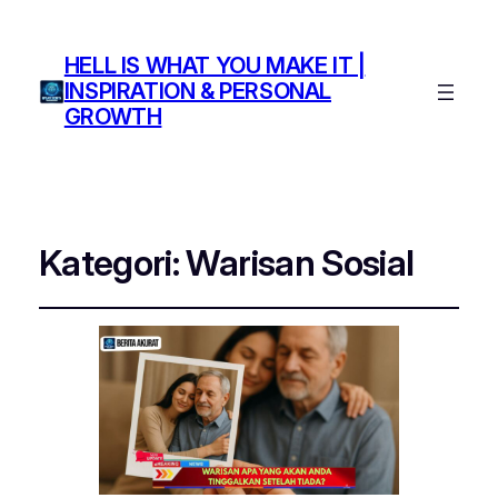
HELL IS WHAT YOU MAKE IT |
INSPIRATION & PERSONAL
GROWTH
Kategori:
Warisan Sosial