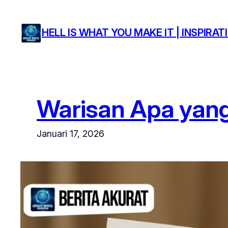
Lewati
ke
HELL IS WHAT YOU MAKE IT | INSPIR
konten
Warisan Apa yang
Januari 17, 2026