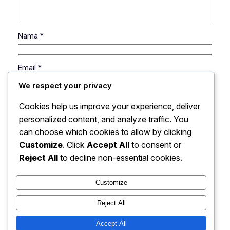
Nama
*
Email
*
We respect your privacy
Situs Web
Cookies help us improve your experience, deliver
personalized content, and analyze traffic. You
can choose which cookies to allow by clicking
Simpan nama, email, dan situs web saya pada
peramban ini untuk komentar saya berikutnya.
Customize
. Click
Accept All
to consent or
Reject All
to decline non-essential cookies.
Customize
Reject All
Hell Is What You Make It |
Accept All
Instagram
Faceboo
X