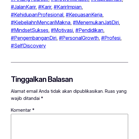
#JalanKarir
, 
#Karir
, 
#KarirImpian
, 
#KehidupanProfesional
, 
#KepuasanKerja
, 
#KiebeliahnMencariMakna
, 
#MenemukanJatiDiri
, 
#MindsetSukses
, 
#Motivasi
, 
#Pendidikan
, 
#PengembanganDiri
, 
#PersonalGrowth
, 
#Profesi
, 
#SelfDiscovery
Tinggalkan Balasan
Alamat email Anda tidak akan dipublikasikan.
Ruas yang
wajib ditandai
*
Komentar
*