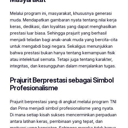
Melalui program ini, masyarakat, khususnya generasi
muda. Mendapatkan gambaran nyata tentang nilai kerja
keras, dedikasi, dan loyalitas yang dapat menghasilkan
prestasi luar biasa. Sehingga prajurit yang berhasil
menjadi teladan bagi anak-anak muda yang bercita-cita
untuk mengabdi bagi negara. Sekaligus menunjukkan
bahwa prestasi bukan hanya tentang kemampuan fisik
atau intelektual semata. Tetapi juga tentang karakter,
integritas, dan kesungguhan dalam menjalankan tugas.
Prajurit Berprestasi sebagai Simbol
Profesionalisme
Prajurit berprestasi yang di angkat melalui program TNI
dan Pima menjadi simbol profesionalisme yang nyata.
Di mana setiap kisah sukses mencerminkan perpaduan
antara latihan keras, pembinaan yang tepat, dan
motivasi yang konsisten. Sehingga mereka tidak hanya