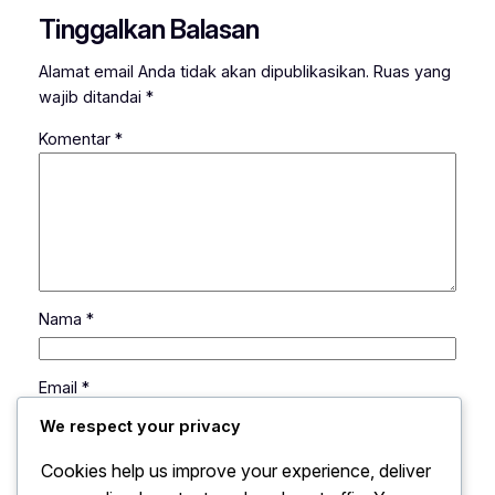
Tinggalkan Balasan
Alamat email Anda tidak akan dipublikasikan.
Ruas yang
wajib ditandai
*
Komentar
*
Nama
*
Email
*
We respect your privacy
Situs Web
Cookies help us improve your experience, deliver