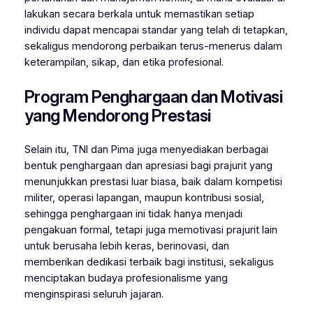
lakukan secara berkala untuk memastikan setiap
individu dapat mencapai standar yang telah di tetapkan,
sekaligus mendorong perbaikan terus-menerus dalam
keterampilan, sikap, dan etika profesional.
Program Penghargaan dan Motivasi
yang Mendorong Prestasi
Selain itu, TNI dan Pima juga menyediakan berbagai
bentuk penghargaan dan apresiasi bagi prajurit yang
menunjukkan prestasi luar biasa, baik dalam kompetisi
militer, operasi lapangan, maupun kontribusi sosial,
sehingga penghargaan ini tidak hanya menjadi
pengakuan formal, tetapi juga memotivasi prajurit lain
untuk berusaha lebih keras, berinovasi, dan
memberikan dedikasi terbaik bagi institusi, sekaligus
menciptakan budaya profesionalisme yang
menginspirasi seluruh jajaran.