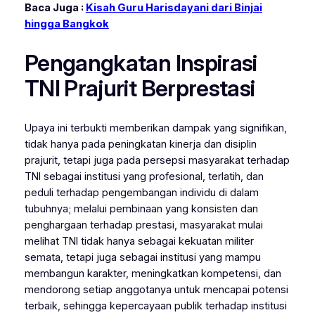
Baca Juga :
Kisah Guru Harisdayani dari Binjai
hingga Bangkok
Pengangkatan Inspirasi
TNI Prajurit Berprestasi
Upaya ini terbukti memberikan dampak yang signifikan,
tidak hanya pada peningkatan kinerja dan disiplin
prajurit, tetapi juga pada persepsi masyarakat terhadap
TNI sebagai institusi yang profesional, terlatih, dan
peduli terhadap pengembangan individu di dalam
tubuhnya; melalui pembinaan yang konsisten dan
penghargaan terhadap prestasi, masyarakat mulai
melihat TNI tidak hanya sebagai kekuatan militer
semata, tetapi juga sebagai institusi yang mampu
membangun karakter, meningkatkan kompetensi, dan
mendorong setiap anggotanya untuk mencapai potensi
terbaik, sehingga kepercayaan publik terhadap institusi