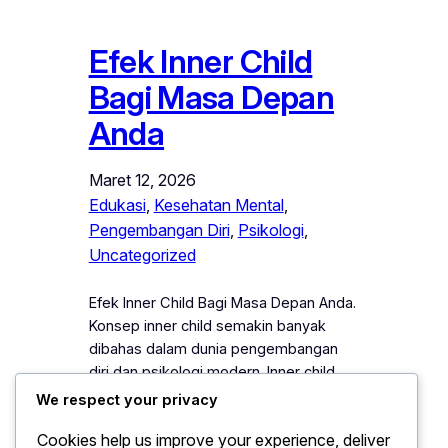
Efek Inner Child
Bagi Masa Depan
Anda
Maret 12, 2026
Edukasi
, 
Kesehatan Mental
, 
Pengembangan Diri
, 
Psikologi
, 
Uncategorized
Efek Inner Child Bagi Masa Depan Anda.
Konsep inner child semakin banyak
dibahas dalam dunia pengembangan
diri dan psikologi modern. Inner child
merujuk pada sisi emosional dalam diri
We respect your privacy
seseorang yang terbentuk dari
Cookies help us improve your experience, deliver
pengalaman masa kecil. Oleh karena