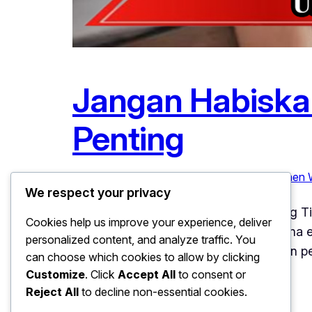
Jangan Habiskan
Penting
Januari 3, 2026
Kesehatan Mental
, 
Manajemen 
We respect your privacy
Jangan Habiskan Energi untuk Hal yang Ti
Cookies help us improve your experience, deliver
penting. Kondisi ini sering muncul karena
personalized content, and analyze traffic. You
melindungi energi menjadi keterampilan pe
can choose which cookies to allow by clicking
Customize
. Click
Accept All
to consent or
Reject All
to decline non-essential cookies.