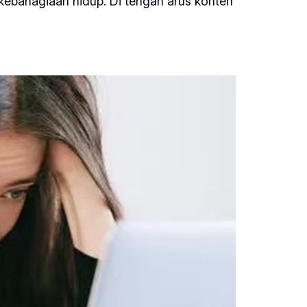
kebahagiaan hidup. Di tengah arus konten