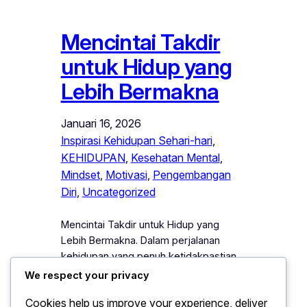
Mencintai Takdir
untuk Hidup yang
Lebih Bermakna
Januari 16, 2026
Inspirasi Kehidupan Sehari-hari
, 
KEHIDUPAN
, 
Kesehatan Mental
, 
Mindset
, 
Motivasi
, 
Pengembangan
Diri
, 
Uncategorized
Mencintai Takdir untuk Hidup yang
Lebih Bermakna. Dalam perjalanan
kehidupan yang penuh ketidakpastian,
setiap individu sering di hadapkan pada
We respect your privacy
keadaan yang tidak sesuai dengan
Cookies help us improve your experience, deliver
harapan. Namun, kemampuan untuk