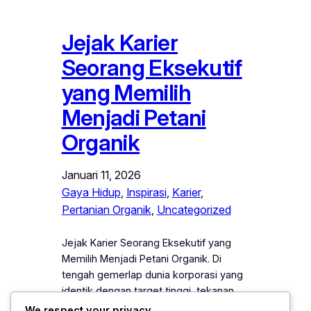
Jejak Karier
Seorang Eksekutif
yang Memilih
Menjadi Petani
Organik
Januari 11, 2026
Gaya Hidup
, 
Inspirasi
, 
Karier
, 
Pertanian Organik
, 
Uncategorized
Jejak Karier Seorang Eksekutif yang
Memilih Menjadi Petani Organik. Di
tengah gemerlap dunia korporasi yang
identik dengan target tinggi, tekanan
kerja, dan ritme kehidupan yang serba
We respect your privacy