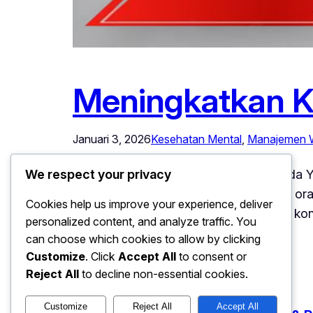
Meningkatkan K
Januari 3, 2026
Kesehatan Mental
, 
Manajemen 
Meningkatkan Konsentrasi Dengan Jeda Ya
We respect your privacy
yang terus meningkat. Namun, banyak orang
Cookies help us improve your experience, deliver
menjadi strategi efektif untuk menjaga kon
personalized content, and analyze traffic. You
dalam…
can choose which cookies to allow by clicking
Customize
. Click
Accept All
to consent or
Reject All
to decline non-essential cookies.
Customize
Reject All
Accept All