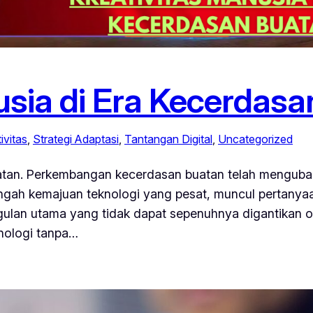
usia di Era Kecerdas
ivitas
, 
Strategi Adaptasi
, 
Tantangan Digital
, 
Uncategorized
uatan. Perkembangan kecerdasan buatan telah menguba
tengah kemajuan teknologi yang pesat, muncul pertany
gulan utama yang tidak dapat sepenuhnya digantikan ol
ologi tanpa…