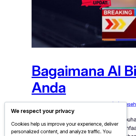
Bagaimana AI B
Anda
Januari 18, 2026
Kecerdasan Buatan (AI)
, 
Keseh
We respect your privacy
Bagaimana AI Bisa Membantu Pertumbuhan P
Cookies help us improve your experience, deliver
Intelligence (AI) tidak lagi hanya di manf
personalized content, and analyze traffic. You