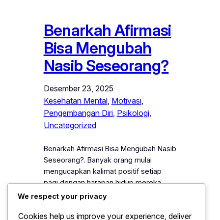
Benarkah Afirmasi
Bisa Mengubah
Nasib Seseorang?
Desember 23, 2025
Kesehatan Mental
, 
Motivasi
, 
Pengembangan Diri
, 
Psikologi
, 
Uncategorized
Benarkah Afirmasi Bisa Mengubah Nasib
Seseorang?. Banyak orang mulai
mengucapkan kalimat positif setiap
pagi dengan harapan hidup mereka
berubah. Mereka percaya bahwa kata-
We respect your privacy
kata memiliki kekuatan besar untuk
Cookies help us improve your experience, deliver
memengaruhi pikiran dan tindakan.