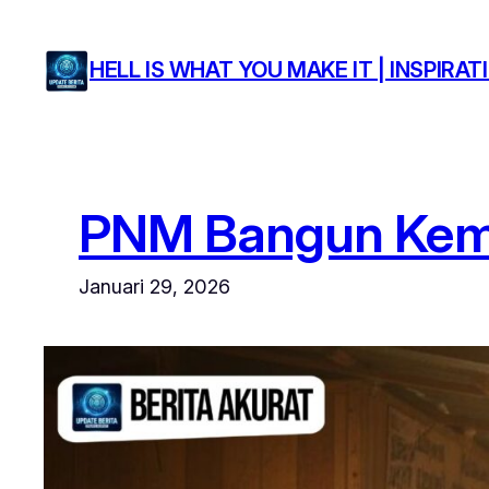
Lewati
ke
HELL IS WHAT YOU MAKE IT | INSPIR
konten
PNM Bangun Kema
Januari 29, 2026