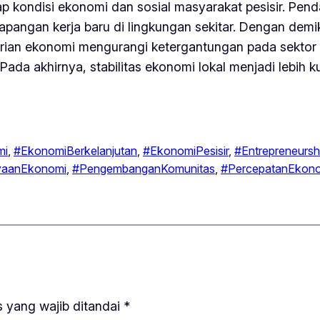
 kondisi ekonomi dan sosial masyarakat pesisir. Pend
a lapangan kerja baru di lingkungan sekitar. Dengan de
dirian ekonomi mengurangi ketergantungan pada sektor t
ada akhirnya, stabilitas ekonomi lokal menjadi lebih k
mi
, 
#EkonomiBerkelanjutan
, 
#EkonomiPesisir
, 
#Entrepreneursh
yaanEkonomi
, 
#PengembanganKomunitas
, 
#PercepatanEkon
 yang wajib ditandai
*