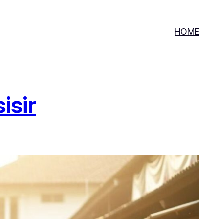
HOME
isir