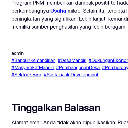
Program PNM memberikan dampak positif terhadap
berkembangnya
Usaha
mikro. Selain itu, tercipt
peningkatan yang signifikan. Lebih lanjut, keman
memiliki sumber penghasilan yang lebih beragam. P
admin
#BangunKemandirian
, 
#DesaMandiri
, 
#DukunganEkono
#MasyarakatMandiri
, 
#PembangunanDesa
, 
#Pemberda
#SektorPesisir
, 
#SustainableDevelopment
Tinggalkan Balasan
Alamat email Anda tidak akan dipublikasikan.
Ruas