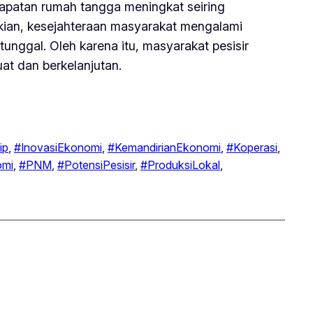
apatan rumah tangga meningkat seiring
mikian, kesejahteraan masyarakat mengalami
unggal. Oleh karena itu, masyarakat pesisir
uat dan berkelanjutan.
ip
, 
#InovasiEkonomi
, 
#KemandirianEkonomi
, 
#Koperasi
, 
omi
, 
#PNM
, 
#PotensiPesisir
, 
#ProduksiLokal
, 