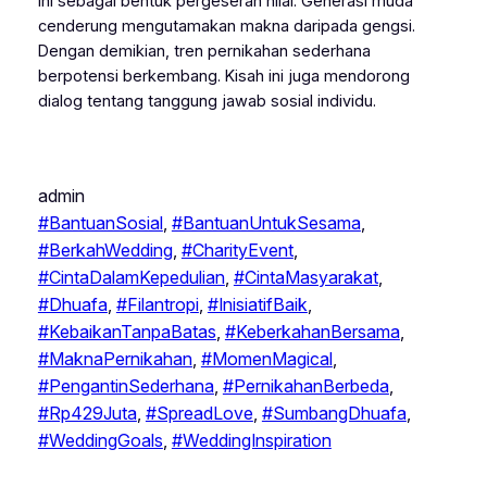
ini sebagai bentuk pergeseran nilai. Generasi muda
cenderung mengutamakan makna daripada gengsi.
Dengan demikian, tren pernikahan sederhana
berpotensi berkembang. Kisah ini juga mendorong
dialog tentang tanggung jawab sosial individu.
admin
#BantuanSosial
, 
#BantuanUntukSesama
, 
#BerkahWedding
, 
#CharityEvent
, 
#CintaDalamKepedulian
, 
#CintaMasyarakat
, 
#Dhuafa
, 
#Filantropi
, 
#InisiatifBaik
, 
#KebaikanTanpaBatas
, 
#KeberkahanBersama
, 
#MaknaPernikahan
, 
#MomenMagical
, 
#PengantinSederhana
, 
#PernikahanBerbeda
, 
#Rp429Juta
, 
#SpreadLove
, 
#SumbangDhuafa
, 
#WeddingGoals
, 
#WeddingInspiration