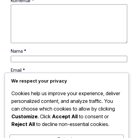
Komentar
*
Nama
*
Email
*
We respect your privacy
Situs Web
Cookies help us improve your experience, deliver
personalized content, and analyze traffic. You
can choose which cookies to allow by clicking
Simpan nama, email, dan situs web saya pada
peramban ini untuk komentar saya berikutnya.
Customize
. Click
Accept All
to consent or
Reject All
to decline non-essential cookies.