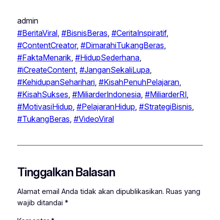
admin
#BeritaViral
, 
#BisnisBeras
, 
#CeritaInspiratif
, 
#ContentCreator
, 
#DimarahiTukangBeras
, 
#FaktaMenarik
, 
#HidupSederhana
, 
#iCreateContent
, 
#JanganSekaliLupa
, 
#KehidupanSeharihari
, 
#KisahPenuhPelajaran
, 
#KisahSukses
, 
#MiliarderIndonesia
, 
#MiliarderRI
, 
#MotivasiHidup
, 
#PelajaranHidup
, 
#StrategiBisnis
, 
#TukangBeras
, 
#VideoViral
Tinggalkan Balasan
Alamat email Anda tidak akan dipublikasikan.
Ruas yang
wajib ditandai
*