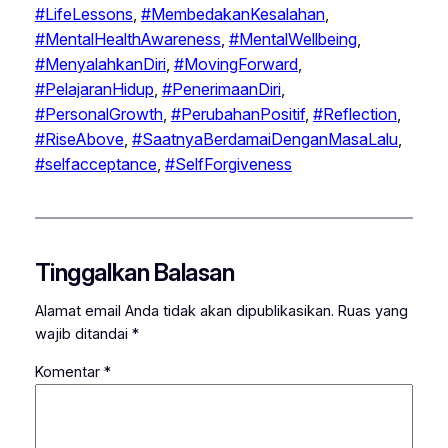
#LifeLessons
, 
#MembedakanKesalahan
, 
#MentalHealthAwareness
, 
#MentalWellbeing
, 
#MenyalahkanDiri
, 
#MovingForward
, 
#PelajaranHidup
, 
#PenerimaanDiri
, 
#PersonalGrowth
, 
#PerubahanPositif
, 
#Reflection
, 
#RiseAbove
, 
#SaatnyaBerdamaiDenganMasaLalu
, 
#selfacceptance
, 
#SelfForgiveness
Tinggalkan Balasan
Alamat email Anda tidak akan dipublikasikan.
Ruas yang
wajib ditandai
*
Komentar
*