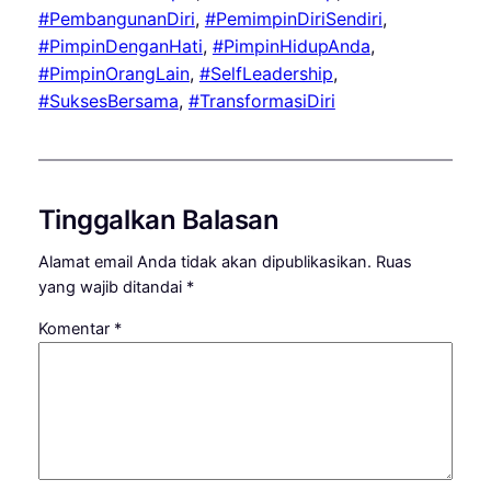
#PembangunanDiri
, 
#PemimpinDiriSendiri
, 
#PimpinDenganHati
, 
#PimpinHidupAnda
, 
#PimpinOrangLain
, 
#SelfLeadership
, 
#SuksesBersama
, 
#TransformasiDiri
Tinggalkan Balasan
Alamat email Anda tidak akan dipublikasikan.
Ruas
yang wajib ditandai
*
Komentar
*