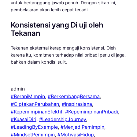
untuk bertanggung jawab penuh. Dengan sikap ini,
pembelajaran akan lebih cepat terjadi.
Konsistensi yang Di uji oleh
Tekanan
Tekanan eksternal kerap menguji konsistensi. Oleh
karena itu, komitmen terhadap nilai pribadi perlu di jaga,
bahkan dalam kondisi sulit.
admin
#BeraniMimpin
, 
#BerkembangBersama
, 
#CiptakanPerubahan
, 
#Inspirasiana
, 
#KepemimpinanEfektif
, 
#KepemimpinanPribadi
, 
#KuasaiDiri
, 
#LeadershipJourney
, 
#LeadingByExample
, 
#MenjadiPemimpin
, 
#MindsetPemimpin
, 
#MotivasiHidup
, 