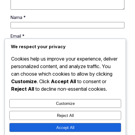
Nama
*
Email
*
We respect your privacy
Situs Web
Cookies help us improve your experience, deliver
personalized content, and analyze traffic. You
can choose which cookies to allow by clicking
Simpan nama, email, dan situs web saya pada
peramban ini untuk komentar saya berikutnya.
Customize
. Click
Accept All
to consent or
Reject All
to decline non-essential cookies.
Customize
Reject All
Hell Is What You Make It |
Accept All
Instagram
Faceboo
X
Inspiration & Personal Growth