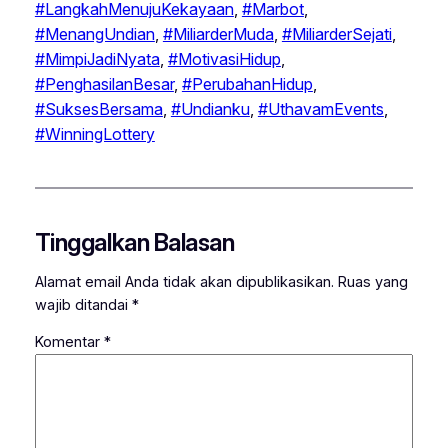
#LangkahMenujuKekayaan
, 
#Marbot
, 
#MenangUndian
, 
#MiliarderMuda
, 
#MiliarderSejati
, 
#MimpiJadiNyata
, 
#MotivasiHidup
, 
#PenghasilanBesar
, 
#PerubahanHidup
, 
#SuksesBersama
, 
#Undianku
, 
#UthavamEvents
, 
#WinningLottery
Tinggalkan Balasan
Alamat email Anda tidak akan dipublikasikan.
Ruas yang
wajib ditandai
*
Komentar
*