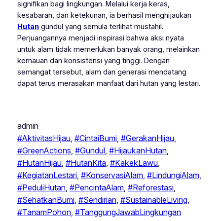
signifikan bagi lingkungan. Melalui kerja keras,
kesabaran, dan ketekunan, ia berhasil menghijaukan
Hutan
gundul yang semula terlihat mustahil.
Perjuangannya menjadi inspirasi bahwa aksi nyata
untuk alam tidak memerlukan banyak orang, melainkan
kemauan dan konsistensi yang tinggi. Dengan
semangat tersebut, alam dan generasi mendatang
dapat terus merasakan manfaat dari hutan yang lestari.
admin
#AktivitasHijau
, 
#CintaiBumi
, 
#GerakanHijau
, 
#GreenActions
, 
#Gundul
, 
#HijaukanHutan
, 
#HutanHijau
, 
#HutanKita
, 
#KakekLawu
, 
#KegiatanLestari
, 
#KonservasiAlam
, 
#LindungiAlam
, 
#PeduliHutan
, 
#PencintaAlam
, 
#Reforestasi
, 
#SehatkanBumi
, 
#Sendirian
, 
#SustainableLiving
, 
#TanamPohon
, 
#TanggungJawabLingkungan