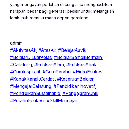
yang mengayuh perlahan di sungai itu menghadirkan
harapan besar bagi generasi pesisir untuk melangkah
lebih jauh menuju masa depan gemilang.
admin
#AktivitasAir
, 
#AtasAir
, 
#BelajarAsyik
, 
#BelajarDiLuarKelas
, 
#BelajarSambilBermain
, 
#Calistung
, 
#EdukasiAlam
, 
#EdukasiAnak
, 
#GuruInspiratif
, 
#GuruPerahu
, 
#HidroEdukasi
, 
#KanakKanakCerdas
, 
#KeseruanBelajar
, 
#MengajarCalistung
, 
#PendidikanInovatif
, 
#PendidikanSustainable
, 
#PengajaranUnik
, 
#PerahuEdukasi
, 
#SkillMengajar