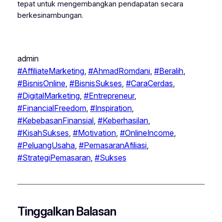
tepat untuk mengembangkan pendapatan secara
berkesinambungan.
admin
#AffiliateMarketing
, 
#AhmadRomdani
, 
#Beralih
, 
#BisnisOnline
, 
#BisnisSukses
, 
#CaraCerdas
, 
#DigitalMarketing
, 
#Entrepreneur
, 
#FinancialFreedom
, 
#Inspiration
, 
#KebebasanFinansial
, 
#Keberhasilan
, 
#KisahSukses
, 
#Motivation
, 
#OnlineIncome
, 
#PeluangUsaha
, 
#PemasaranAfiliasi
, 
#StrategiPemasaran
, 
#Sukses
Tinggalkan Balasan