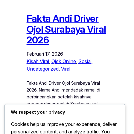
Fakta Andi Driver
Ojol Surabaya Viral
2026
Februari 17, 2026
Kisah Viral
, 
Ojek Online
, 
Sosial
, 
Uncategorized
, 
Viral
Fakta Andi Driver Ojol Surabaya Viral
2026. Nama Andi mendadak ramai di
perbincangkan setelah kisahnya
sebagai driver ojol di Surabaya viral
pada 2026. Pria sederhana ini menarik
We respect your privacy
perhatian publik karena aksi jujur dan
Cookies help us improve your experience, deliver
kepeduliannya terhadap penumpang.
personalized content, and analyze traffic. You
Setiap hari, ia berkeliling kota untuk