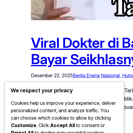
Viral Dokter di 
Bayar Seikhlasn
Desember 22, 2025
Berita Energi Nasional
, 
Huma
Viral Dokter di Balikpapan Tak Pasang Tar
We respect your privacy
Balikpapan justru menyita perhatian publi
Cookies help us improve your experience, deliver
membayar seikhlasnya, sesuai kemampuan d
personalized content, and analyze traffic. You
respons positif…
can choose which cookies to allow by clicking
Customize
. Click
Accept All
to consent or
Reject All
to decline non-essential cookies.