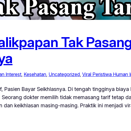
Balikpapan Tak Pasang 
ya
n Interest
, 
Kesehatan
, 
Uncategorized
, 
Viral Peristiwa Human 
if, Pasien Bayar Seikhlasnya. Di tengah tingginya biaya
k. Seorang dokter memilih tidak memasang tarif tetap d
an keikhlasan masing-masing. Praktik ini menjadi vir