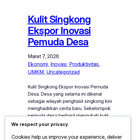
Kulit Singkong
Ekspor Inovasi
Pemuda Desa
Maret 7, 2026
Ekonomi
, 
Inovasi
, 
Produktivitas
, 
UMKM
, 
Uncategorized
Kulit Singkong Ekspor Inovasi Pemuda
Desa. Desa yang selama ini dikenal
sebagai wilayah penghasil singkong kini
menghadirkan cerita baru. Sekelompok
pemuda desa berhasil mengubah kulit
singkong, yang sebelumnya dianggap
We respect your privacy
limbah, menjadi produk bernilai
Cookies help us improve your experience, deliver
ekonomi tinggi. Melalui kreativitas dan