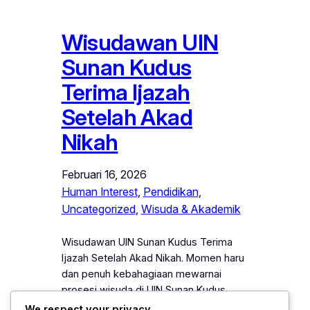
Wisudawan UIN
Sunan Kudus
Terima Ijazah
Setelah Akad
Nikah
Februari 16, 2026
Human Interest
, 
Pendidikan
, 
Uncategorized
, 
Wisuda & Akademik
Wisudawan UIN Sunan Kudus Terima
Ijazah Setelah Akad Nikah. Momen haru
dan penuh kebahagiaan mewarnai
prosesi wisuda di UIN Sunan Kudus
ketika seorang wisudawan menerima
We respect your privacy