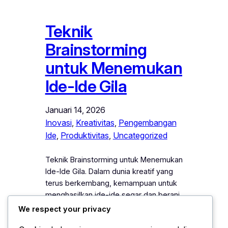
Teknik
Brainstorming
untuk Menemukan
Ide-Ide Gila
Januari 14, 2026
Inovasi
, 
Kreativitas
, 
Pengembangan
Ide
, 
Produktivitas
, 
Uncategorized
Teknik Brainstorming untuk Menemukan
Ide-Ide Gila. Dalam dunia kreatif yang
terus berkembang, kemampuan untuk
menghasilkan ide-ide segar dan berani
menjadi kebutuhan utama bagi individu
We respect your privacy
maupun tim. Oleh karena itu, teknik