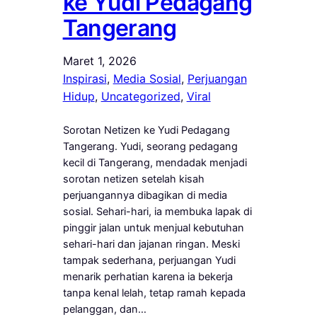
ke Yudi Pedagang
Tangerang
Maret 1, 2026
Inspirasi
, 
Media Sosial
, 
Perjuangan
Hidup
, 
Uncategorized
, 
Viral
Sorotan Netizen ke Yudi Pedagang
Tangerang. Yudi, seorang pedagang
kecil di Tangerang, mendadak menjadi
sorotan netizen setelah kisah
perjuangannya dibagikan di media
sosial. Sehari-hari, ia membuka lapak di
pinggir jalan untuk menjual kebutuhan
sehari-hari dan jajanan ringan. Meski
tampak sederhana, perjuangan Yudi
menarik perhatian karena ia bekerja
tanpa kenal lelah, tetap ramah kepada
pelanggan, dan…