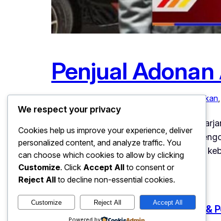
Penjual Adonan 
Januari 23, 2026
Inspirasi
, 
Keluarga
, 
Pendidikan
,
We respect your privacy
Penjual Adonan Antar Anak Menjadi Sarjana
Cookies help us improve your experience, deliver
tentang kerja keras, ketekunan, dan peng
personalized content, and analyze traffic. You
ijalani bukan hanya tentang memenuhi keb
can choose which cookies to allow by clicking
Customize
. Click
Accept All
to consent or
Reject All
to decline non-essential cookies.
Customize
Reject All
Accept All
Hell Is What You Make It | Inspiration &
Powered by