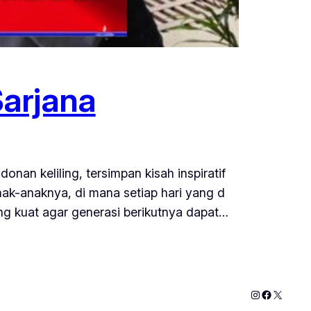
Sarjana
nan keliling, tersimpan kisah inspiratif
nak-anaknya, di mana setiap hari yang d
ng kuat agar generasi berikutnya dapat…
Instagram
Faceboo
X