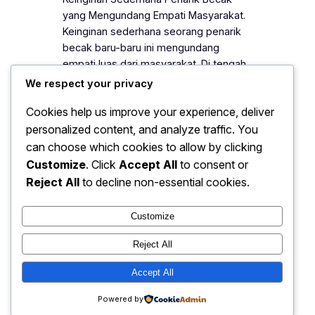
yang Mengundang Empati Masyarakat.
Keinginan sederhana seorang penarik
becak baru-baru ini mengundang
empati luas dari masyarakat. Di tengah
kerasnya perjuangan hidup, ia
We respect your privacy
menyampaikan harapan yang tampak
Cookies help us improve your experience, deliver
kecil bagi sebagian orang, namun
personalized content, and analyze traffic. You
terasa sangat bermakna baginya.
Melalui kisah ini, publik kembali
can choose which cookies to allow by clicking
menyadari bahwa kemanusiaan tumbuh
Customize
. Click
Accept All
to consent or
dari empati, kepedulian, dan kesediaan
Reject All
to decline non-essential cookies.
untuk memahami…
Customize
Reject All
Hell Is What You Make It |
Accept All
Instagram
Faceboo
X
Inspiration & Personal Growth
Powered by