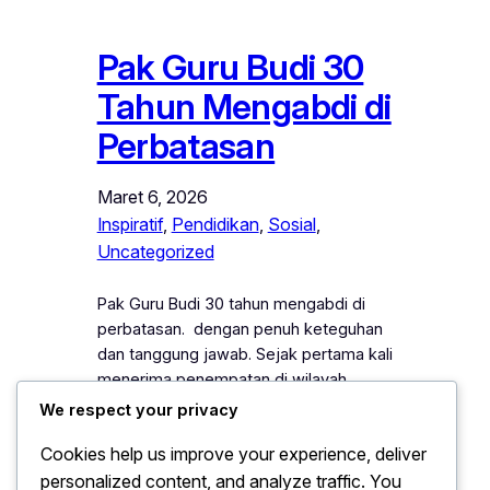
Pak Guru Budi 30
Tahun Mengabdi di
Perbatasan
Maret 6, 2026
Inspiratif
, 
Pendidikan
, 
Sosial
, 
Uncategorized
Pak Guru Budi 30 tahun mengabdi di
perbatasan. dengan penuh keteguhan
dan tanggung jawab. Sejak pertama kali
menerima penempatan di wilayah
terluar negeri, ia langsung memahami
We respect your privacy
bahwa tugas tersebut bukan sekadar
Cookies help us improve your experience, deliver
pekerjaan, melainkan panggilan jiwa.
personalized content, and analyze traffic. You
Namun demikian, ia tidak pernah