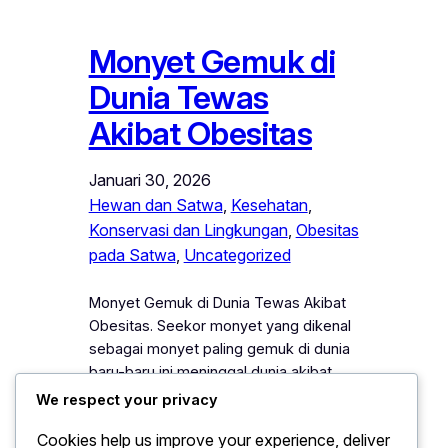
Monyet Gemuk di
Dunia Tewas
Akibat Obesitas
Januari 30, 2026
Hewan dan Satwa
, 
Kesehatan
, 
Konservasi dan Lingkungan
, 
Obesitas
pada Satwa
, 
Uncategorized
Monyet Gemuk di Dunia Tewas Akibat
Obesitas. Seekor monyet yang dikenal
sebagai monyet paling gemuk di dunia
baru-baru ini meninggal dunia akibat
komplikasi obesitas. Monyet ini menjadi
We respect your privacy
fenomena internasional karena ukuran
Cookies help us improve your experience, deliver
tubuhnya yang jauh di atas rata-rata