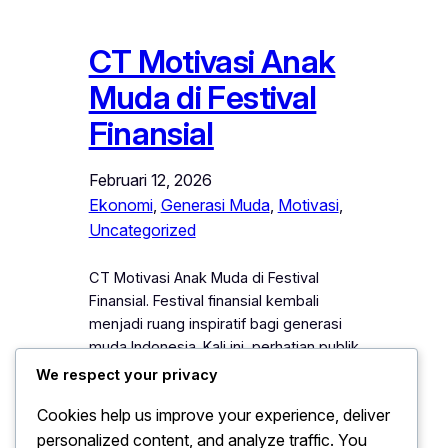
CT Motivasi Anak
Muda di Festival
Finansial
Februari 12, 2026
Ekonomi
, 
Generasi Muda
, 
Motivasi
, 
Uncategorized
CT Motivasi Anak Muda di Festival
Finansial. Festival finansial kembali
menjadi ruang inspiratif bagi generasi
muda Indonesia. Kali ini, perhatian publik
tertuju pada kehadiran CT yang
We respect your privacy
memberikan motivasi langsung kepada
Cookies help us improve your experience, deliver
anak muda dalam sebuah acara
personalized content, and analyze traffic. You
berskala nasional. Melalui pesan yang