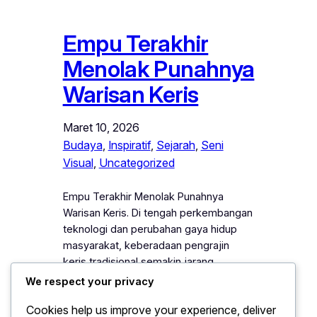
Empu Terakhir
Menolak Punahnya
Warisan Keris
Maret 10, 2026
Budaya
, 
Inspiratif
, 
Sejarah
, 
Seni
Visual
, 
Uncategorized
Empu Terakhir Menolak Punahnya
Warisan Keris. Di tengah perkembangan
teknologi dan perubahan gaya hidup
masyarakat, keberadaan pengrajin
keris tradisional semakin jarang
ditemukan. Namun demikian, masih ada
We respect your privacy
sosok empu yang tetap berpegang
Cookies help us improve your experience, deliver
teguh pada warisan leluhur tersebut.