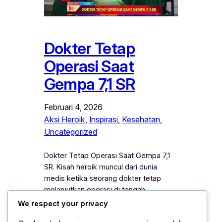
Dokter Tetap
Operasi Saat
Gempa 7,1 SR
Februari 4, 2026
Aksi Heroik
, 
Inspirasi
, 
Kesehatan
, 
Uncategorized
Dokter Tetap Operasi Saat Gempa 7,1
SR. Kisah heroik muncul dari dunia
medis ketika seorang dokter tetap
melanjutkan operasi di tengah
guncangan gempa berkekuatan 7,1 SR.
We respect your privacy
Keberanian dan profesionalisme dokter