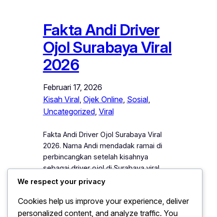
Fakta Andi Driver
Ojol Surabaya Viral
2026
Februari 17, 2026
Kisah Viral
, 
Ojek Online
, 
Sosial
, 
Uncategorized
, 
Viral
Fakta Andi Driver Ojol Surabaya Viral
2026. Nama Andi mendadak ramai di
perbincangkan setelah kisahnya
sebagai driver ojol di Surabaya viral
pada 2026. Pria sederhana ini menarik
We respect your privacy
perhatian publik karena aksi jujur dan
Cookies help us improve your experience, deliver
kepeduliannya terhadap penumpang.
personalized content, and analyze traffic. You
Setiap hari, ia berkeliling kota untuk