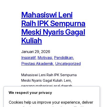
Mahasiswi Leni
Raih IPK Sempurna
Meski Nyaris Gagal
Kuliah
Januari 29, 2026
Inspiratif
, 
Motivasi
, 
Pendidikan
, 
Prestasi Akademik
, 
Uncategorized
Mahasiswi Leni Raih IPK Sempurna
Meski Nyaris Gagal Kuliah. Leni,
seorang mahasiswi asal daerah
terpencil, berhasil mencuri perhatian
We respect your privacy
publik karena pencapaiannya meraih
Cookies help us improve your experience, deliver
IPK. Namun, di balik prestasi tersebut, ia