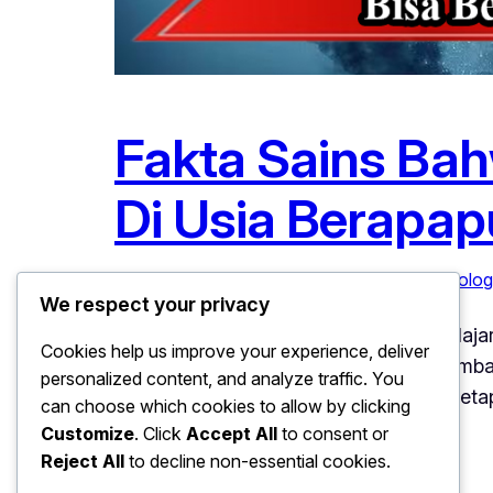
Fakta Sains Bah
Di Usia Berapa
Januari 1, 2026
Kesehatan
, 
Pendidikan
, 
Psikolog
We respect your privacy
Fakta Sains Bahwa Otak Anda Bisa Belajar
Cookies help us improve your experience, deliver
Banyak orang percaya bahwa usia membata
personalized content, and analyze traffic. You
sains menunjukkan bahwa otak Anda tetap
can choose which cookies to allow by clicking
Customize
. Click
Accept All
to consent or
Reject All
to decline non-essential cookies.